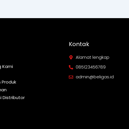
Kontak
Alamat lengkap
g Kami
085123456789
admin@beligas.id
n Produk
han
i Distributor