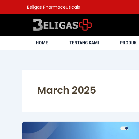
Skip
Post
Beligas Pharmaceuticals
to
pagination
content
HOME
TENTANG KAMI
PRODUK
March 2025