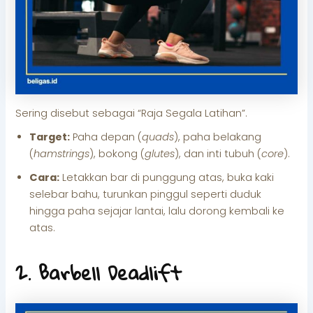
Sering disebut sebagai “Raja Segala Latihan”.
Target:
Paha depan (
quads
), paha belakang
(
hamstrings
), bokong (
glutes
), dan inti tubuh (
core
).
Cara:
Letakkan bar di punggung atas, buka kaki
selebar bahu, turunkan pinggul seperti duduk
hingga paha sejajar lantai, lalu dorong kembali ke
atas.
2. Barbell Deadlift