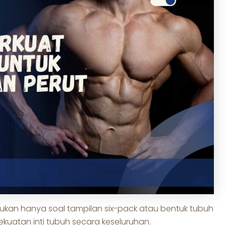
bukan hanya soal tampilan six-pack atau bentuk tubuh
ekuatan inti tubuh secara keseluruhan.