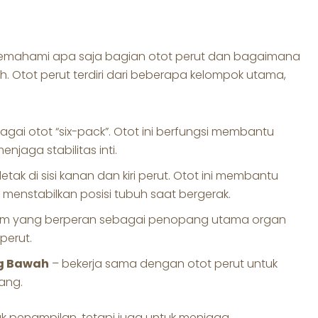
 memahami apa saja bagian otot perut dan bagaimana
. Otot perut terdiri dari beberapa kelompok utama,
agai otot “six-pack”. Otot ini berfungsi membantu
jaga stabilitas inti.
letak di sisi kanan dan kiri perut. Otot ini membantu
enstabilkan posisi tubuh saat bergerak.
lam yang berperan sebagai penopang utama organ
perut.
ng Bawah
– bekerja sama dengan otot perut untuk
ang.
k penampilan, tetapi juga untuk menjaga