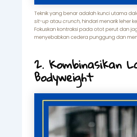
Teknik yang benar adalah kunci utama dal
sit-up
atau
crunch
, hindari menarik leh
Fokuskan kontraksi pada otot perut dan jag
menyebabkan cedera punggung dan membua
2. Kombinasikan L
Bodyweight