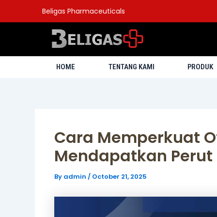
Skip
Post
Beligas Pharmaceuticals
to
navigation
content
HOME
TENTANG KAMI
PRODUK
Cara Memperkuat Ot
Mendapatkan Perut 
By
admin
/
October 21, 2025