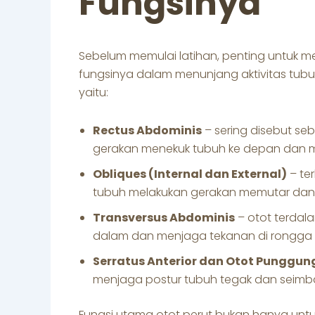
Fungsinya
Sebelum memulai latihan, penting untuk
fungsinya dalam menunjang aktivitas tubuh
yaitu:
Rectus Abdominis
– sering disebut seb
gerakan menekuk tubuh ke depan dan men
Obliques (Internal dan External)
– ter
tubuh melakukan gerakan memutar dan m
Transversus Abdominis
– otot terda
dalam dan menjaga tekanan di rongga 
Serratus Anterior dan Otot Punggu
menjaga postur tubuh tegak dan seimb
Fungsi utama otot perut bukan hanya untu