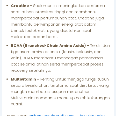
Creatine –
Suplemen ini meningkatkan performa
saat latihan intensitas tinggi dan membantu
mempercepat pertumbuhan otot. Creatine juga
membantu penyimpanan energi otot dalam
bentuk fosfokreatin, yang dibutuhkan saat
melakukan beban berat.
BCAA (Branched-Chain Amino Acids) –
Terdiri dari
tiga asam amino esensial (leusin, isoleusin, dan
valin), BCAA membantu mencegah pemecahan
otot selama latihan serta mempercepat proses
recovery setelahnya.
Multivitamin –
Penting untuk menjaga fungsi tubuh
secara keseluruhan, terutama saat diet ketat yang
mungkin membatasi asupan mikronutrien.
Multivitamin membantu menutup celah kekurangan
nutrisi.
Baca Juga:
Latihan Shoulder di Gym – Tips Bikin Bahu