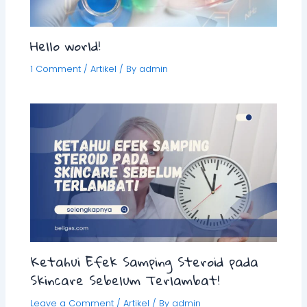
Hello world!
1 Comment
/
Artikel
/ By
admin
Ketahui Efek Samping Steroid pada
Skincare Sebelum Terlambat!
Leave a Comment
/
Artikel
/ By
admin