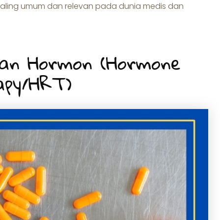
paling umum dan relevan pada dunia medis dan
tian Hormon (Hormone
apy/HRT)