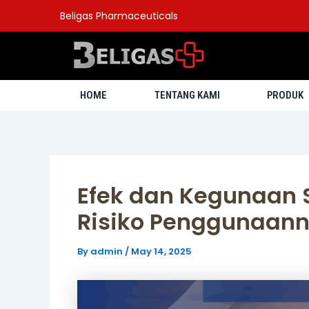
Skip
Post
Beligas Pharmaceuticals
to
navigation
content
HOME
TENTANG KAMI
PRODUK
Efek dan Kegunaan S
Risiko Penggunaan
By
admin
/
May 14, 2025