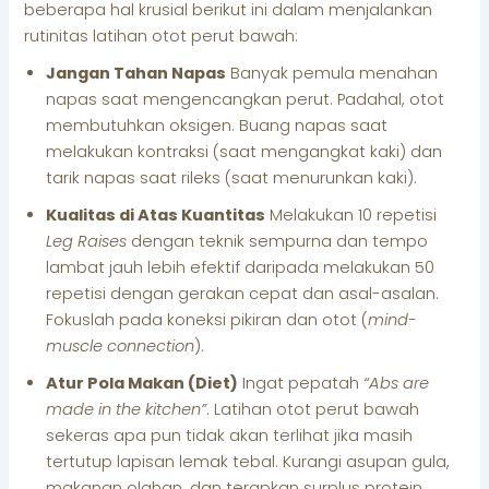
beberapa hal krusial berikut ini dalam menjalankan
rutinitas latihan otot perut bawah:
Jangan Tahan Napas
Banyak pemula menahan
napas saat mengencangkan perut. Padahal, otot
membutuhkan oksigen. Buang napas saat
melakukan kontraksi (saat mengangkat kaki) dan
tarik napas saat rileks (saat menurunkan kaki).
Kualitas di Atas Kuantitas
Melakukan 10 repetisi
Leg Raises
dengan teknik sempurna dan tempo
lambat jauh lebih efektif daripada melakukan 50
repetisi dengan gerakan cepat dan asal-asalan.
Fokuslah pada koneksi pikiran dan otot (
mind-
muscle connection
).
Atur Pola Makan (Diet)
Ingat pepatah
“Abs are
made in the kitchen”
. Latihan otot perut bawah
sekeras apa pun tidak akan terlihat jika masih
tertutup lapisan lemak tebal. Kurangi asupan gula,
makanan olahan, dan terapkan surplus protein