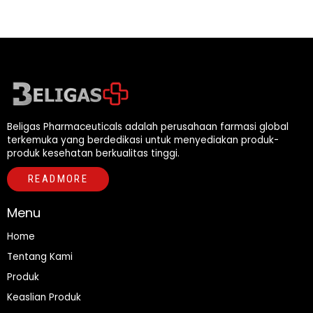
Rated
0
out
of
5
Beligas Pharmaceuticals adalah perusahaan farmasi global
terkemuka yang berdedikasi untuk menyediakan produk-
produk kesehatan berkualitas tinggi.
READMORE
Menu
Home
Tentang Kami
Produk
Keaslian Produk