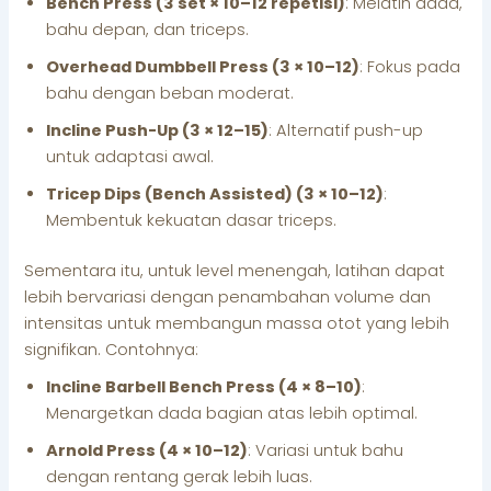
Bench Press (3 set × 10–12 repetisi)
: Melatih dada,
bahu depan, dan triceps.
Overhead Dumbbell Press (3 × 10–12)
: Fokus pada
bahu dengan beban moderat.
Incline Push-Up (3 × 12–15)
: Alternatif push-up
untuk adaptasi awal.
Tricep Dips (Bench Assisted) (3 × 10–12)
:
Membentuk kekuatan dasar triceps.
Sementara itu, untuk level menengah, latihan dapat
lebih bervariasi dengan penambahan volume dan
intensitas untuk membangun massa otot yang lebih
signifikan. Contohnya:
Incline Barbell Bench Press (4 × 8–10)
:
Menargetkan dada bagian atas lebih optimal.
Arnold Press (4 × 10–12)
: Variasi untuk bahu
dengan rentang gerak lebih luas.