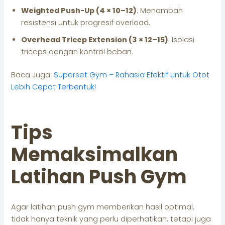
Weighted Push-Up (4 × 10–12)
: Menambah
resistensi untuk progresif overload.
Overhead Tricep Extension (3 × 12–15)
: Isolasi
triceps dengan kontrol beban.
Baca Juga:
Superset Gym – Rahasia Efektif untuk Otot
Lebih Cepat Terbentuk!
Tips
Memaksimalkan
Latihan Push Gym
Agar latihan push gym memberikan hasil optimal,
tidak hanya teknik yang perlu diperhatikan, tetapi juga