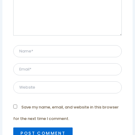
Name*
Email*
Website
Save my name, email, and website in this browser
for the next time I comment.