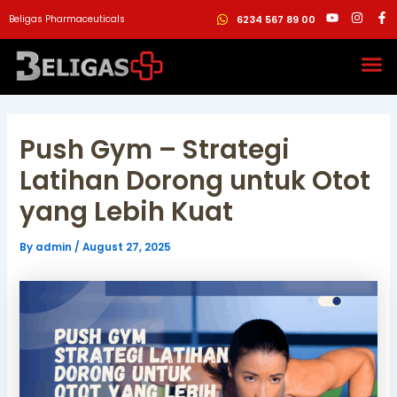
Skip
Post
Y
I
F
Beligas Pharmaceuticals
6234 567 89 00
o
n
a
to
navigation
u
s
c
t
t
e
content
u
a
b
b
g
o
e
r
o
a
k
m
-
f
Push Gym – Strategi
Latihan Dorong untuk Otot
yang Lebih Kuat
By
admin
/
August 27, 2025