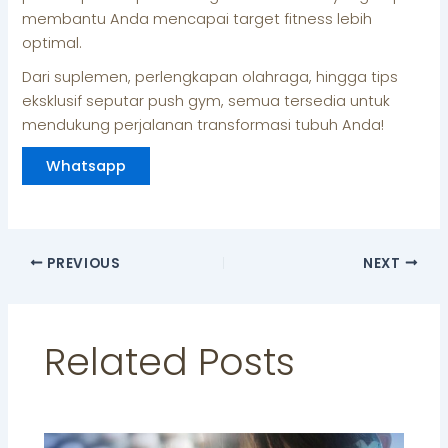
membantu Anda mencapai target fitness lebih
optimal.
Dari suplemen, perlengkapan olahraga, hingga tips
eksklusif seputar push gym, semua tersedia untuk
mendukung perjalanan transformasi tubuh Anda!
Whatsapp
PREVIOUS
NEXT
Related Posts