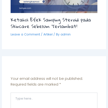
Ketahui Efek Samping Steroid pada
Skincare Sebelum Terlambat!
Leave a Comment
/
Artikel
/ By
admin
Leave a Comment
Your email address will not be published.
Required fields are marked
*
Type
here..