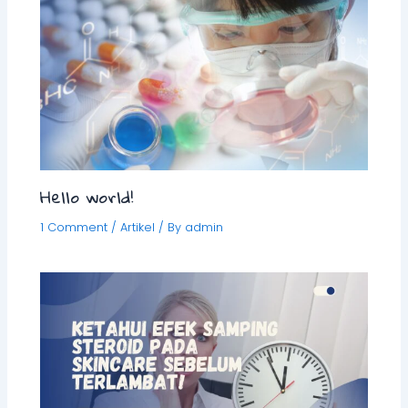
Hello world!
1 Comment
/
Artikel
/ By
admin