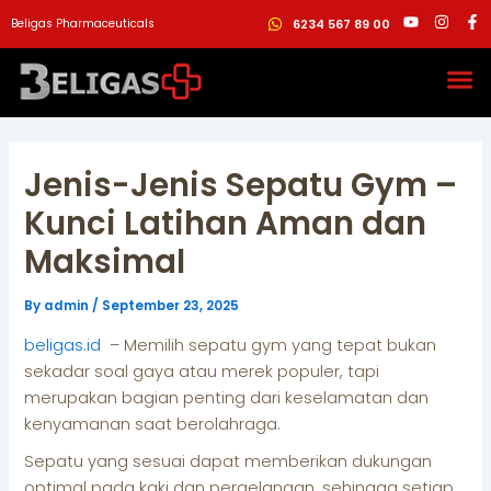
Skip
Post
Y
I
F
Beligas Pharmaceuticals
6234 567 89 00
o
n
a
to
navigation
u
s
c
t
t
e
content
u
a
b
b
g
o
e
r
o
a
k
m
-
f
Jenis-Jenis Sepatu Gym –
Kunci Latihan Aman dan
Maksimal
By
admin
/
September 23, 2025
beligas.id
– Memilih sepatu gym yang tepat bukan
sekadar soal gaya atau merek populer, tapi
merupakan bagian penting dari keselamatan dan
kenyamanan saat berolahraga.
Sepatu yang sesuai dapat memberikan dukungan
optimal pada kaki dan pergelangan, sehingga setiap