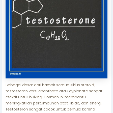
Sebagai dasar dari hampir semua siklus steroid,
testosteron versi enanthate atau cypionate sangat
efektif untuk bulking. Hormon ini membantu
meningkatkan pertumbuhan otot, libido, dan energi.
Testosteron sangat cocok untuk pemula karena