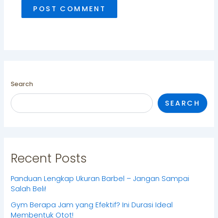
Search
SEARCH
Recent Posts
Panduan Lengkap Ukuran Barbel – Jangan Sampai
Salah Beli!
Gym Berapa Jam yang Efektif? Ini Durasi Ideal
Membentuk Otot!