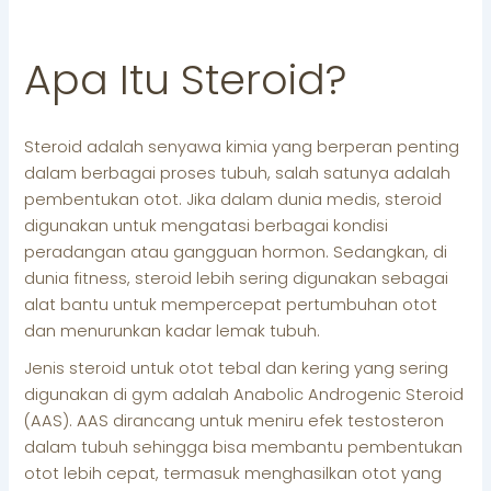
Apa Itu Steroid?
Steroid adalah senyawa kimia yang berperan penting
dalam berbagai proses tubuh, salah satunya adalah
pembentukan otot. Jika dalam dunia medis, steroid
digunakan untuk mengatasi berbagai kondisi
peradangan atau gangguan hormon. Sedangkan, di
dunia fitness, steroid lebih sering digunakan sebagai
alat bantu untuk mempercepat pertumbuhan otot
dan menurunkan kadar lemak tubuh.
Jenis steroid untuk otot tebal dan kering yang sering
digunakan di gym adalah Anabolic Androgenic Steroid
(AAS). AAS dirancang untuk meniru efek testosteron
dalam tubuh sehingga bisa membantu pembentukan
otot lebih cepat, termasuk menghasilkan otot yang