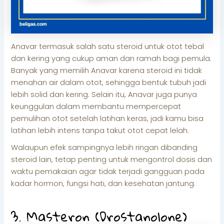
Anavar termasuk salah satu steroid untuk otot tebal
dan kering yang cukup aman dan ramah bagi pemula.
Banyak yang memilih Anavar karena steroid ini tidak
menahan air dalam otot, sehingga bentuk tubuh jadi
lebih solid dan kering. Selain itu, Anavar juga punya
keunggulan dalam membantu mempercepat
pemulihan otot setelah latihan keras, jadi kamu bisa
latihan lebih intens tanpa takut otot cepat lelah.
Walaupun efek sampingnya lebih ringan dibanding
steroid lain, tetap penting untuk mengontrol dosis dan
waktu pemakaian agar tidak terjadi gangguan pada
kadar hormon, fungsi hati, dan kesehatan jantung.
3. Masteron (Drostanolone)