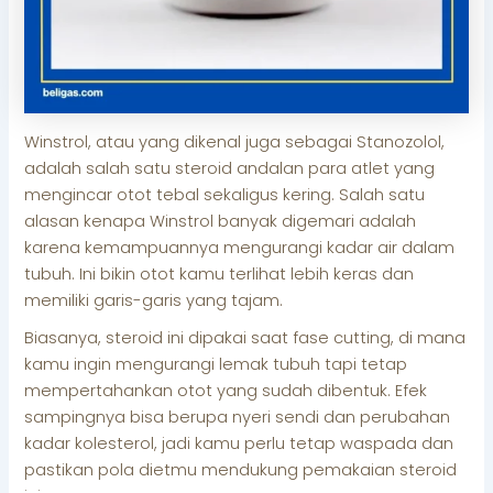
Winstrol, atau yang dikenal juga sebagai Stanozolol,
adalah salah satu steroid andalan para atlet yang
mengincar otot tebal sekaligus kering. Salah satu
alasan kenapa Winstrol banyak digemari adalah
karena kemampuannya mengurangi kadar air dalam
tubuh. Ini bikin otot kamu terlihat lebih keras dan
memiliki garis-garis yang tajam.
Biasanya, steroid ini dipakai saat fase cutting, di mana
kamu ingin mengurangi lemak tubuh tapi tetap
mempertahankan otot yang sudah dibentuk. Efek
sampingnya bisa berupa nyeri sendi dan perubahan
kadar kolesterol, jadi kamu perlu tetap waspada dan
pastikan pola dietmu mendukung pemakaian steroid