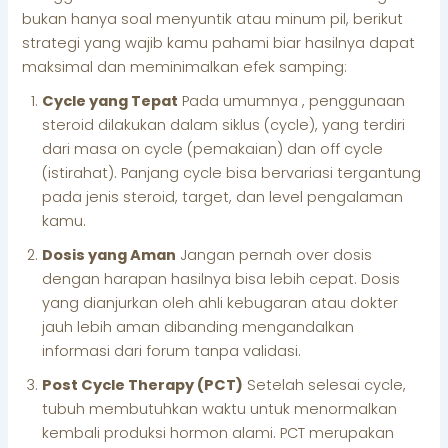
bukan hanya soal menyuntik atau minum pil, berikut
strategi yang wajib kamu pahami biar hasilnya dapat
maksimal dan meminimalkan efek samping:
Cycle yang Tepat
Pada umumnya , penggunaan
steroid dilakukan dalam siklus (cycle), yang terdiri
dari masa on cycle (pemakaian) dan off cycle
(istirahat). Panjang cycle bisa bervariasi tergantung
pada jenis steroid, target, dan level pengalaman
kamu.
Dosis yang Aman
Jangan pernah over dosis
dengan harapan hasilnya bisa lebih cepat. Dosis
yang dianjurkan oleh ahli kebugaran atau dokter
jauh lebih aman dibanding mengandalkan
informasi dari forum tanpa validasi.
Post Cycle Therapy (PCT)
Setelah selesai cycle,
tubuh membutuhkan waktu untuk menormalkan
kembali produksi hormon alami. PCT merupakan