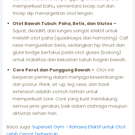
memperkuat bahu, sementara bicep curl dan
tricep dip menargetkan otot lengan.
Otot Bawah Tubuh: Paha, Betis, dan Glutes –
Squat, deadlift, dan lunges sangat efektif untuk
melatih otot paha (quadriceps dan hamstring). Calf
raise menguatkan betis, sedangkan hip thrust dan
glute bridge berfokus pada otot glutes (bokong)
untuk stabilitas dan kekuatan tubuh bagian bawah.
Core Perut dan Punggung Bawah –
Otot inti
berperan penting dalam menjaga keseimbangan
dan postur. Plank, sit-up, leg raise, dan back
extension adalah contoh latihan untuk
memperkuat core. Core yang kuat mendukung
semua jenis gerakan, baik dalam olahraga maupun
aktivitas sehari-hari.
Baca Juga:
Superset Gym – Rahasia Efektif untuk Otot
Lebih Cepat Terbentuk!