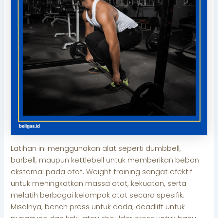
Latihan ini menggunakan alat seperti dumbbell,
barbell, maupun kettlebell untuk memberikan beban
eksternal pada otot. Weight training sangat efektif
untuk meningkatkan massa otot, kekuatan, serta
melatih berbagai kelompok otot secara spesifik.
Misalnya, bench press untuk dada, deadlift untuk